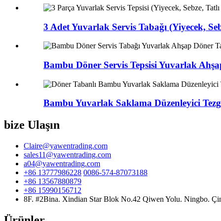
3 Adet Yuvarlak Servis Tabağı (Yiyecek, Sebze
Bambu Döner Servis Tepsisi Yuvarlak Ahşap
Bambu Yuvarlak Saklama Düzenleyici Tezga
bize Ulaşın
Claire@yawentrading.com
sales11@yawentrading.com
a04@yawentrading.com
+86 13777986228
0086-574-87073188
+86 13567880879
+86 15990156712
8F. #2Bina. Xindian Star Blok No.42 Qiwen Yolu. Ningbo. Çi
Ürünler