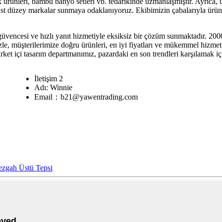
ürünleri, bambu banyo setleri vb. tedarikinde uzmanlaşmıştır. Ayrıca, 
ak üst düzey markalar sunmaya odaklanıyoruz. Ekibimizin çabalarıyla ü
güvencesi ve hızlı yanıt hizmetiyle eksiksiz bir çözüm sunmaktadır. 20
zle, müşterilerimize doğru ürünleri, en iyi fiyatları ve mükemmel hizme
irket içi tasarım departmanımız, pazardaki en son trendleri karşılamak içi
İletişim 2
Adı: Winnie
Email：b21@yawentrading.com
ezgah Üstü Tepsi