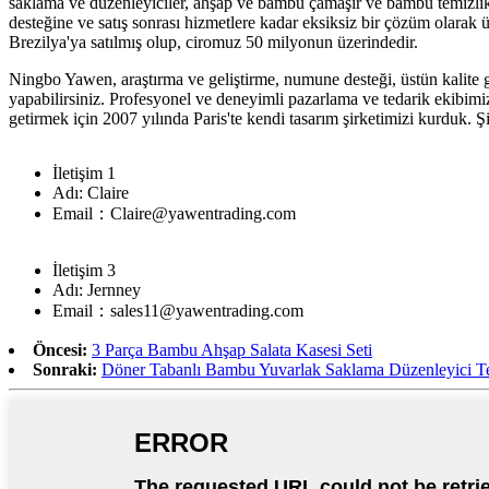
saklama ve düzenleyiciler, ahşap ve bambu çamaşır ve bambu temizlik 
desteğine ve satış sonrası hizmetlere kadar eksiksiz bir çözüm olar
Brezilya'ya satılmış olup, ciromuz 50 milyonun üzerindedir.
Ningbo Yawen, araştırma ve geliştirme, numune desteği, üstün kalite 
yapabilirsiniz. Profesyonel ve deneyimli pazarlama ve tedarik ekibimi
getirmek için 2007 yılında Paris'te kendi tasarım şirketimizi kurduk. Ş
İletişim 1
Adı: Claire
Email：Claire@yawentrading.com
İletişim 3
Adı: Jernney
Email：sales11@yawentrading.com
Öncesi:
3 Parça Bambu Ahşap Salata Kasesi Seti
Sonraki:
Döner Tabanlı Bambu Yuvarlak Saklama Düzenleyici T