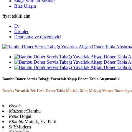
Sıkça Sorulan Sorular
Bize Ulaşın
fiyat teklifi alın
Ev
Ürünler
Depolama ve düzenleyici
Bambu Döner Servis Tabağı Yuvarlak Ahşap Döner Tabla Atıştırmalık
Bambu Yuvarlak Tek Katlı Döner Tabla Mutfak, Kiler, Makyaj Masası Düzenleyici 
Boyut:
Malzeme:
Bambu
Renk:
Doğal
Etkinlik:
Mutfak, Ev, Parti
Stil:
Modern