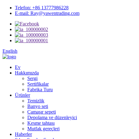
Telefon: +86 13777986228
E-mail: Ray@yawentrading.com
English
Ev
Hakkımızda
Sergi
Sertifikalar
Fabrika Turu
Ürünler
Temizlik
Banyo seti
Çamaşır sepeti
Depolama ve düzenleyici
Kesme tahtası
Mutfak gereçleri
Haberler