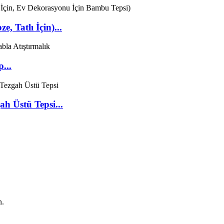
, Tatlı İçin)...
...
h Üstü Tepsi...
n.