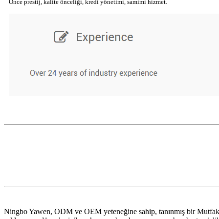
Önce prestij, kalite önceliği, kredi yönetimi, samimi hizmet.
Ningbo Yawen, ODM ve OEM yeteneğine sahip, tanınmış bir Mutfak Eşy