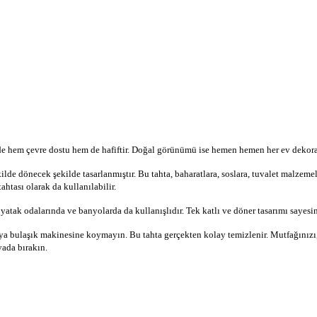
de hem çevre dostu hem de hafiftir. Doğal görünümü ise hemen hemen her ev dekor
de dönecek şekilde tasarlanmıştır. Bu tahta, baharatlara, soslara, tuvalet malzemele
ahtası olarak da kullanılabilir.
yatak odalarında ve banyolarda da kullanışlıdır. Tek katlı ve döner tasarımı sayesin
veya bulaşık makinesine koymayın. Bu tahta gerçekten kolay temizlenir. Mutfağınız
ada bırakın.