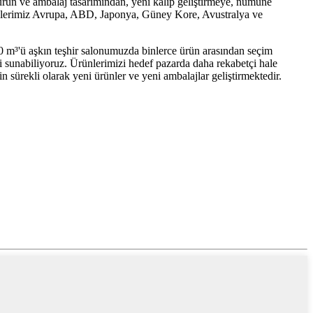
ürün ve ambalaj tasarımından, yeni kalıp geliştirmeye, numune
rünlerimiz Avrupa, ABD, Japonya, Güney Kore, Avustralya ve
00 m³'ü aşkın teşhir salonumuzda binlerce ürün arasından seçim
ti sunabiliyoruz. Ürünlerimizi hedef pazarda daha rekabetçi hale
n sürekli olarak yeni ürünler ve yeni ambalajlar geliştirmektedir.