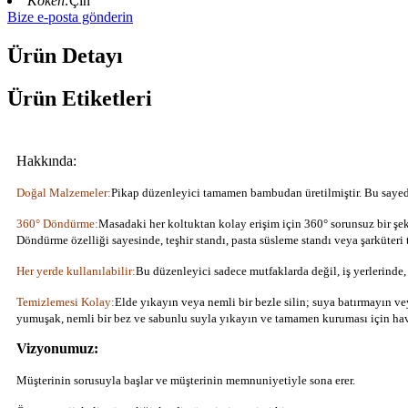
Köken:
Çin
Bize e-posta gönderin
Ürün Detayı
Ürün Etiketleri
Hakkında:
Doğal Malzemeler:
Pikap düzenleyici tamamen bambudan üretilmiştir. Bu saye
360° Döndürme:
Masadaki her koltuktan kolay erişim için 360° sorunsuz bir şekil
Döndürme özelliği sayesinde, teşhir standı, pasta süsleme standı veya şarküteri t
Her yerde kullanılabilir:
Bu düzenleyici sadece mutfaklarda değil, iş yerlerinde, 
Temizlemesi Kolay:
Elde yıkayın veya nemli bir bezle silin; suya batırmayın 
yumuşak, nemli bir bez ve sabunlu suyla yıkayın ve tamamen kuruması için hav
Vizyonumuz:
Müşterinin sorusuyla başlar ve müşterinin memnuniyetiyle sona erer.